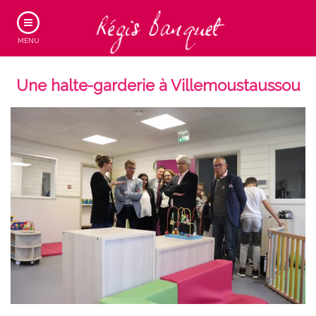
MENU
Une halte-garderie à Villemoustaussou