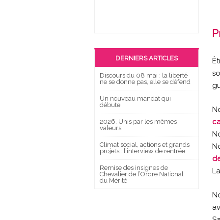
P
DERNIERS ARTICLES
Êt
so
Discours du 08 mai : la liberté
ne se donne pas, elle se défend
gu
Un nouveau mandat qui
débute
No
ca
2026, Unis par les mêmes
valeurs
No
Climat social, actions et grands
No
projets : l’interview de rentrée
de
Remise des insignes de
La
Chevalier de l’Ordre National
du Mérité
No
a
Sa