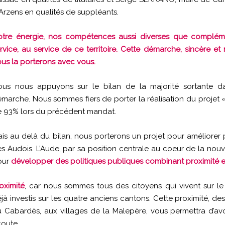
Arzens en qualités de suppléants.
tre énergie, nos compétences aussi diverses que compléme
rvice, au service de ce territoire. Cette démarche, sincère e
us la porterons avec vous.
us nous appuyons sur le bilan de la majorité sortante da
marche. Nous sommes fiers de porter la réalisation du projet «
 93% lors du précédent mandat.
is au delà du bilan, nous porterons un projet pour améliorer 
s Audois. L’Aude, par sa position centrale au coeur de la nou
our
développer des politiques publiques combinant proximité e
oximité
, car nous sommes tous des citoyens qui vivent sur l
jà investis sur les quatre anciens cantons. Cette proximité, 
 Cabardès, aux villages de la Malepère, vous permettra d’avoi
oute.