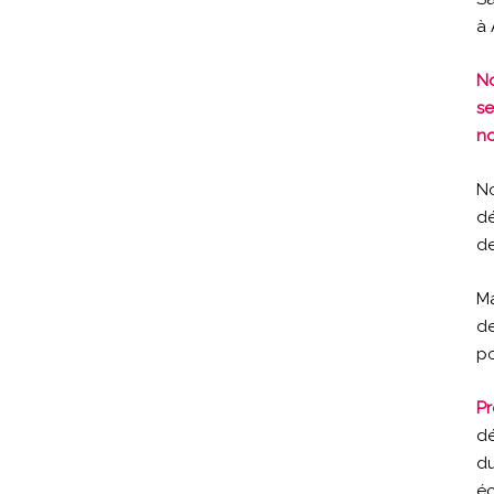
à 
No
se
no
No
dé
de
Ma
de
p
Pr
dé
du
éc