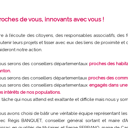
roches de vous, innovants avec vous !
re à l’écoute des citoyens, des responsables associatifs, des fo
utenir leurs projets et tisser avec eux des liens de proximité et
ideront notre action.
us serons des conseillers départementaux
proches des habitan
nton.
us serons des conseillers départementaux
proches des commu
us serons des conseillers départementaux
engagés dans une 
s intérêts de nos populations.
 tâche qui nous attend est exaltante et difficile mais nous y s
us avons choisi de bâtir une véritable équipe représentant les 
vec Régis BANQUET, conseiller général sortant et maire d
issac en qualités de titulaires et Serge SERRANO, maire de Ca