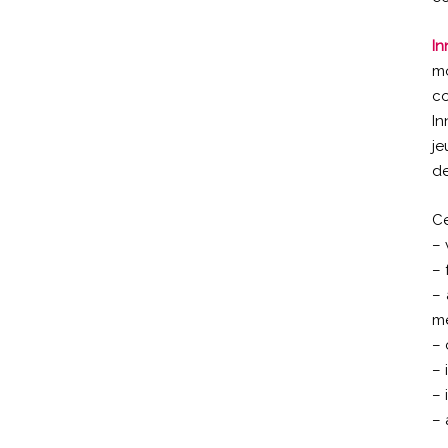
In
mo
co
In
je
de
Ce
– 
– 
– 
mé
– 
– 
– 
– 