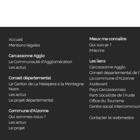
Mieux me connaître
Accueil
Qui suis-je ?
Mentions légales
M'écrire
Carcassonne Agglo
Les liens
Le Communauté d'Agglomération
Carcassonne Agglo
Les actus
Conseil départemental de 
Conseil départemental
La commune d'Alzonne
Le Canton de La Malepère à la Montagne
Audevant
Noire
Pays Carcassonnais
Les actus
Parti Socialiste de l'Aude
Le projet départemental
Office du Tourisme
Centre social Intercommu
Commune d'Alzonne
Qui sommes-nous ?
Contacter le webmestre
Les actus
Le projet