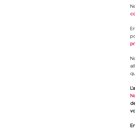
N
co
En
po
pr
No
al
qu
L’
No
de
vo
En