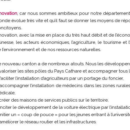
novation
, car nous sommes ambitieux pour notre département,
nde évolue très vite et qu’il faut se donner les moyens de ré
ncitoyens.
novation, avec la mise en place du très haut débit et de l’écon
unesse, les acteurs économiques, l’agriculture, le tourisme et 
 l’environnement et de nos ressources naturelles.
 nouveau canton a de nombreux atouts. Nous les développero
valoriser les sites pôles du Pays Cathare et accompagner tous l
faciliter l’installation d’agriculteurs par un portage du foncier,
accompagner l’installation de médecins dans les zones rurales p
dicale,
créer des maisons de services publics sur le territoire,
inciter le développement de la voiture électrique par l’installa
initier un « coup de pouce » pour les jeunes entrant à l’universit
améliorer le réseau routier et les infrastructures.